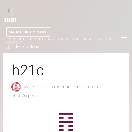
Skip
to
content
MA MÉTAPHYSIQUE
PRENDRE LES BONNES DÉCISIONS, AU BON ENDROIT, AU BON
MOMENT
Home
h21c
h21c
h21c
Marc-Olivier
Laisser un commentaire
Full
50 × 76
pixels
size