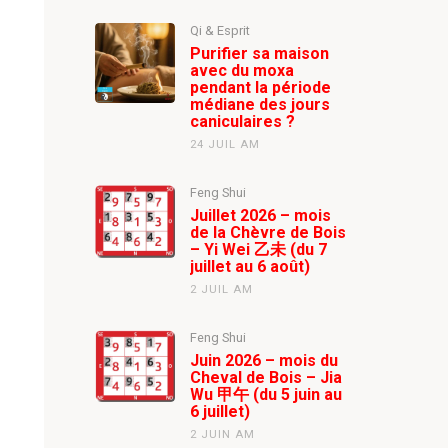
Qi & Esprit
Purifier sa maison
avec du moxa
pendant la période
médiane des jours
caniculaires ?
24 JUIL AM
Feng Shui
Juillet 2026 – mois
de la Chèvre de Bois
– Yi Wei 乙未 (du 7
juillet au 6 août)
2 JUIL AM
Feng Shui
Juin 2026 – mois du
Cheval de Bois – Jia
Wu 甲午 (du 5 juin au
6 juillet)
2 JUIN AM