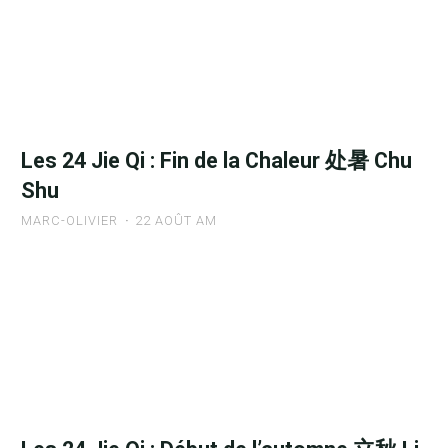
Jie
Qi
:
Rosée
Blanche
白
Les 24 Jie Qi : Fin de la Chaleur 处暑 Chu
露
Shu
Bai
Lu"
MARC-OLIVIER
22 AOÛT AM
"Les
24
Jie
Qi
:
Fin
de