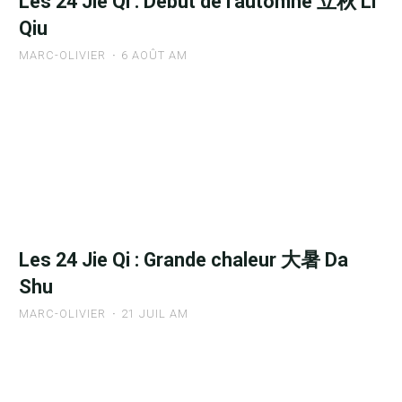
Les 24 Jie Qi : Début de l’automne 立秋 Li
la
Qiu
Chaleur
处
MARC-OLIVIER
6 AOÛT AM
暑
Chu
"Les
Shu"
24
Jie
Qi
:
Début
de
Les 24 Jie Qi : Grande chaleur 大暑 Da
l’automne
Shu
立
秋
MARC-OLIVIER
21 JUIL AM
Li
Qiu"
"Les
24