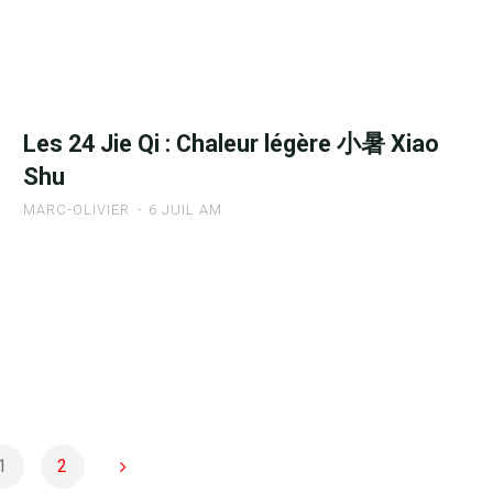
Jie
Qi
:
Grande
chaleur
Les 24 Jie Qi : Chaleur légère 小暑 Xiao
大
Shu
暑
Da
MARC-OLIVIER
6 JUIL AM
Shu"
"Les
24
Jie
Qi
:
Chaleur
légère
1
2
小