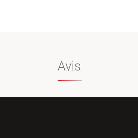
暑
agination
Xiao
Shu"
des
ublications
Avis