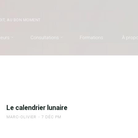
OIT, AU BON MOMENT
teurs
Consultations
Formations
À prop
Le calendrier lunaire
MARC-OLIVIER
7 DÉC PM
"Le