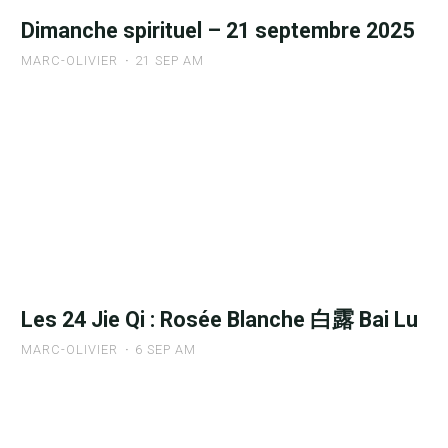
Lune
Dimanche spirituel – 21 septembre 2025
et
MARC-OLIVIER
21 SEP AM
leur
influence
"Dimanche
en
spirituel
Ze
–
Ri"
21
septembre
2025"
Les 24 Jie Qi : Rosée Blanche 白露 Bai Lu
MARC-OLIVIER
6 SEP AM
"Les
24