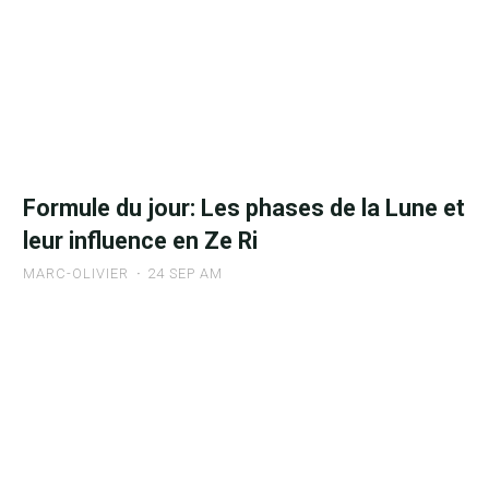
calendrier
lunaire"
Formule du jour: Les phases de la Lune et
leur influence en Ze Ri
MARC-OLIVIER
24 SEP AM
"Formule
du
jour: Les
phases
de
la