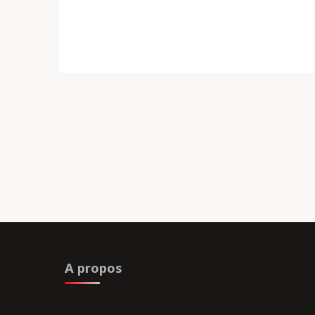
P
p
A propos