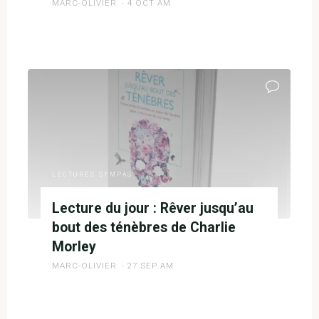
»
MARC-OLIVIER
4 OCT AM
–
Viktor
"Conseil
E.
Lecture
Frankl"
du
jour"
LECTURES SYMPAS
Lecture du jour : Rêver jusqu’au
bout des ténèbres de Charlie
Morley
MARC-OLIVIER
27 SEP AM
"Lecture
du