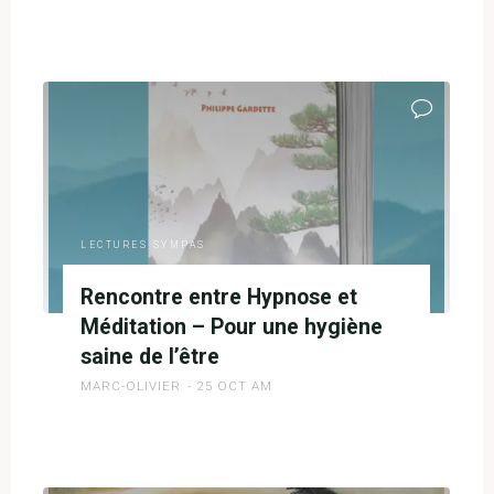
"Conseil
Lecture
« Hypnose,
Qi
Gong,
Méditation
silencieuse »
de
Benjamin
LECTURES SYMPAS
Watteau"
Rencontre entre Hypnose et
Méditation – Pour une hygiène
saine de l’être
MARC-OLIVIER
25 OCT AM
"Rencontre
entre
Hypnose