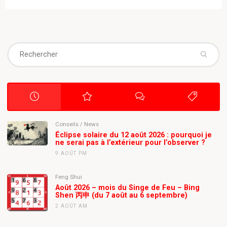
Juste
des
de
Thierry
publications
Janssen"
Se
fo
Conseils
/
News
Éclipse solaire du 12 août 2026 : pourquoi je
ne serai pas à l’extérieur pour l’observer ?
9 AOÛT PM
Feng Shui
Août 2026 – mois du Singe de Feu – Bing
Shen 丙申 (du 7 août au 6 septembre)
2 AOÛT AM