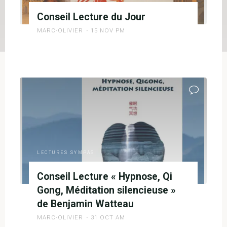
Conseil Lecture du Jour
MARC-OLIVIER
15 NOV PM
"Conseil
Lecture
du
Jour"
LECTURES SYMPAS
Conseil Lecture « Hypnose, Qi
Gong, Méditation silencieuse »
de Benjamin Watteau
MARC-OLIVIER
31 OCT AM