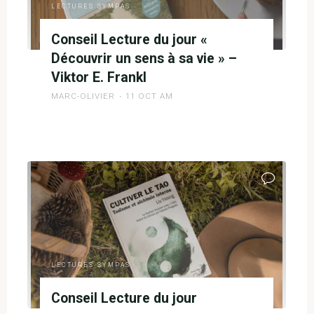
LECTURES SYMPAS
Conseil Lecture du jour «
Découvrir un sens à sa vie » –
Viktor E. Frankl
MARC-OLIVIER
11 OCT AM
"Conseil
Lecture
du
jour
«
Découvrir
un
sens
à
LECTURES SYMPAS
sa
Conseil Lecture du jour
vie