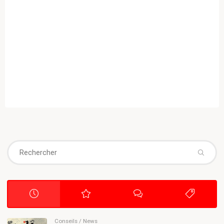
Se
fo
Conseils
/
News