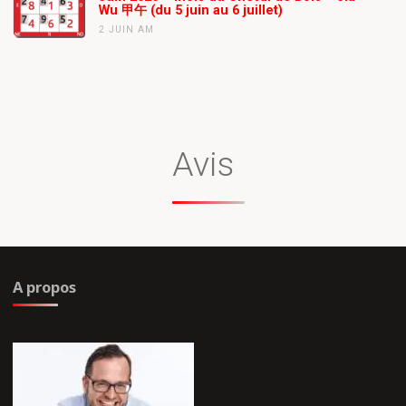
Wu 甲午 (du 5 juin au 6 juillet)
2 JUIN AM
Avis
A propos