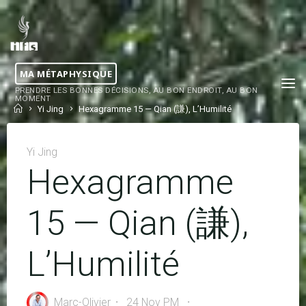
Skip
to
content
MA MÉTAPHYSIQUE
PRENDRE LES BONNES DÉCISIONS, AU BON ENDROIT, AU BON
MOMENT
Home
Yi Jing
Hexagramme 15 — Qian (謙), L’Humilité
Yi Jing
Hexagramme
15 — Qian (謙),
L’Humilité
Marc-Olivier
24 Nov PM