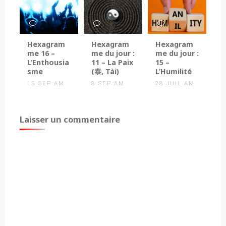
0
0
0
Hexagram
Hexagram
Hexagram
me 16 –
me du jour :
me du jour :
L’Enthousia
11 – La Paix
15 –
sme
(泰, Tài)
L’Humilité
15 SEP AM
8 SEP AM
28 JUIL AM
Laisser un commentaire