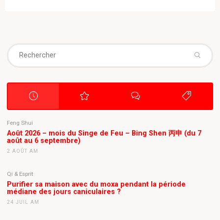
Se
fo
Feng Shui
Août 2026 – mois du Singe de Feu – Bing Shen 丙申 (du 7
août au 6 septembre)
2 AOÛT AM
Qi & Esprit
Purifier sa maison avec du moxa pendant la période
médiane des jours caniculaires ?
24 JUIL AM