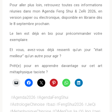
Pour aller plus loin, retrouvez toutes ces informations
réunies dans mon Agenda Feng Shui & ZeRi 2026, en
version papier ou électronique, disponible en librairie dès
le 8 septembre prochain.
Le lien est déjà en bio pour précommander votre
exemplaire.
Et vous, avez-vous déjà ressenti qu’un jour “était
meilleur” qu’un autre pour agir ?
Prêt(e) pour en apprendre davantage sur cet art
métaphysique taoïste ?
#
Agenda2026
#
AgendaFengShui
#
AstrologieChinoise
#
bazi
#
FengShui2026
#
JieQi
#
MetaphysiqueChinoise
#
QiMenDunJia
#
YiJing
#
zeri