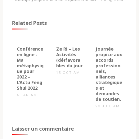
Related Posts
2
0
2
Conférence
Ze Ri – Les
Journée
en ligne :
Activités
propice aux
Ma
(dé)favora
accords
métaphysiq
bles du jour
profession
ue pour
nels,
15 OCT AM
2022 –
alliances
L’Actu Feng
stratégique
Shui 2022
s et
demandes
4 JAN AM
de soutien.
23 JUIL AM
Laisser un commentaire