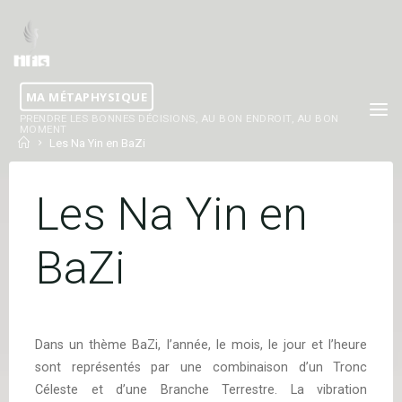
Skip
to
content
MA MÉTAPHYSIQUE
PRENDRE LES BONNES DÉCISIONS, AU BON ENDROIT, AU BON
MOMENT
Home
Les Na Yin en BaZi
Les Na Yin en
BaZi
Dans un thème BaZi, l’année, le mois, le jour et l’heure
sont représentés par une combinaison d’un Tronc
Céleste et d’une Branche Terrestre. La vibration