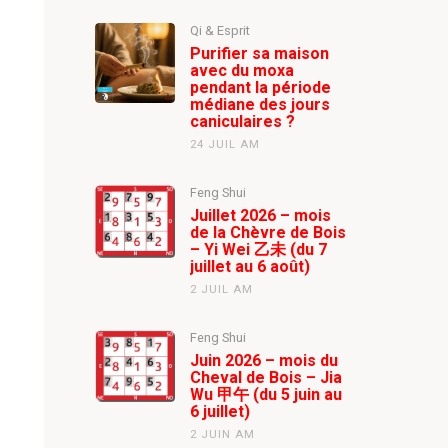
Qi & Esprit
Purifier sa maison
avec du moxa
pendant la période
médiane des jours
caniculaires ?
24 JUIL AM
Feng Shui
Juillet 2026 – mois
de la Chèvre de Bois
– Yi Wei 乙未 (du 7
juillet au 6 août)
2 JUIL AM
Feng Shui
Juin 2026 – mois du
Cheval de Bois – Jia
Wu 甲午 (du 5 juin au
6 juillet)
2 JUIN AM