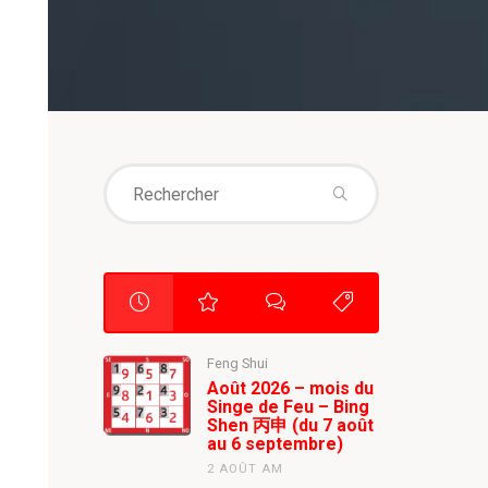
Search
for:
Feng Shui
Août 2026 – mois du
Singe de Feu – Bing
Shen 丙申 (du 7 août
au 6 septembre)
2 AOÛT AM