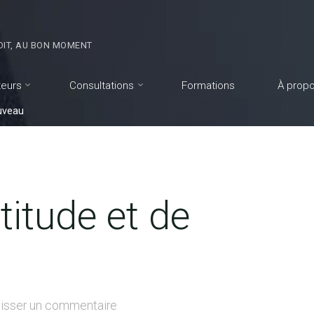
OIT, AU BON MOMENT
teurs
Consultations
Formations
À prop
ouveau
titude et de
isser un commentaire