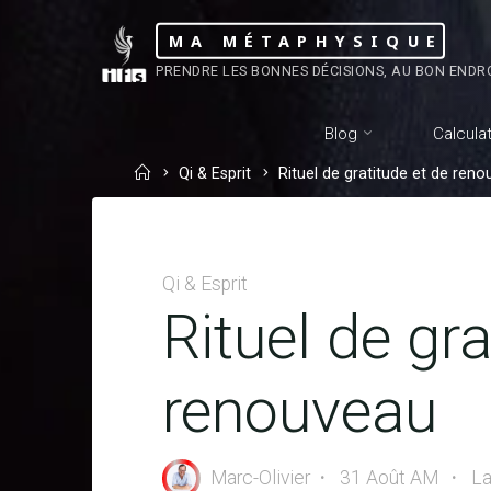
Skip
MA MÉTAPHYSIQUE
to
PRENDRE LES BONNES DÉCISIONS, AU BON ENDR
content
Blog
Calcula
Home
Qi & Esprit
Rituel de gratitude et de ren
Qi & Esprit
Rituel de gra
renouveau
Marc-Olivier
31 Août AM
La