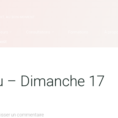
OIT, AU BON MOMENT
teurs
Consultations
Formations
À prop
août
eu – Dimanche 17
isser un commentaire