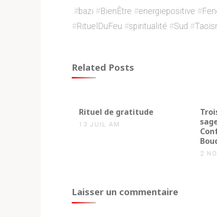
#
bazi
#
BienÊtre
#
energiepositive
#
Fen
#
RituelDuFeu
#
spiritualité
#
Sud
#
Taoï
Related Posts
0
0
Rituel de gratitude
Troi
sage
13 JUIL AM
Con
Bou
2 N
Laisser un commentaire