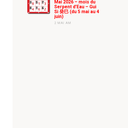
Mai 2026 – mois du
Serpent d’Eau – Gui
Si 癸巳 (du 5 mai au 4
juin)
2 MAI AM