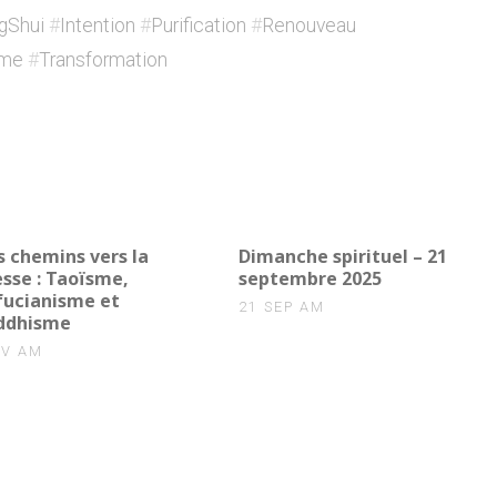
gShui
#
Intention
#
Purification
#
Renouveau
sme
#
Transformation
0
s chemins vers la
Dimanche spirituel – 21
sse : Taoïsme,
septembre 2025
fucianisme et
21 SEP AM
ddhisme
OV AM