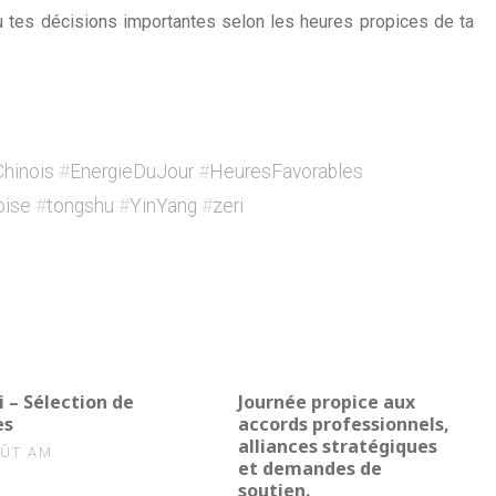
ou tes décisions importantes selon les heures propices de ta
Chinois
#
EnergieDuJour
#
HeuresFavorables
oise
#
tongshu
#
YinYang
#
zeri
2
i – Sélection de
Journée propice aux
es
accords professionnels,
alliances stratégiques
OÛT AM
et demandes de
soutien.