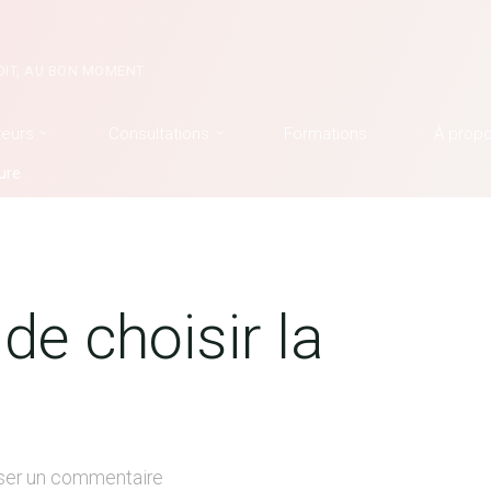
OIT, AU BON MOMENT
teurs
Consultations
Formations
À prop
eure
 de choisir la
ser un commentaire