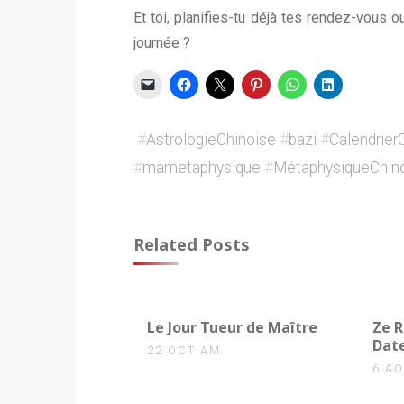
Et toi, planifies-tu déjà tes rendez-vous 
journée ?
#
AstrologieChinoise
#
bazi
#
Calendrier
#
mametaphysique
#
MétaphysiqueChin
Related Posts
0
0
Le Jour Tueur de Maître
Ze R
Dat
22 OCT AM
6 A