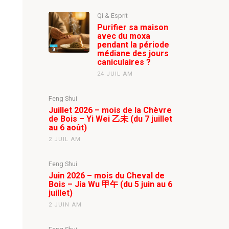
Qi & Esprit
Purifier sa maison
avec du moxa
pendant la période
médiane des jours
caniculaires ?
24 JUIL AM
Feng Shui
Juillet 2026 – mois de la Chèvre
de Bois – Yi Wei 乙未 (du 7 juillet
au 6 août)
2 JUIL AM
Feng Shui
Juin 2026 – mois du Cheval de
Bois – Jia Wu 甲午 (du 5 juin au 6
juillet)
2 JUIN AM