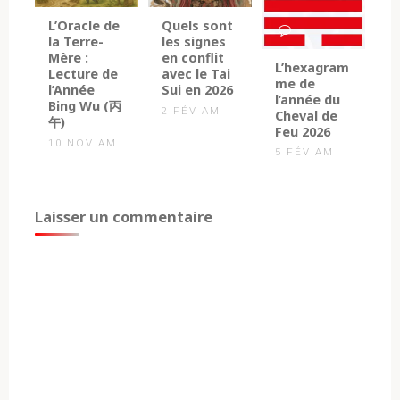
0
0
L’Oracle de
Quels sont
la Terre-
les signes
Mère :
en conflit
0
L’hexagram
Lecture de
avec le Tai
me de
l’Année
Sui en 2026
l’année du
Bing Wu (丙
2 FÉV AM
Cheval de
午)
Feu 2026
10 NOV AM
5 FÉV AM
Laisser un commentaire