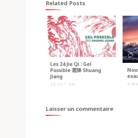
Related Posts
0
Les 24 Jie Qi : Gel
0
Nouv
Possible 霜降 Shuang
exau
Jiang
4 MA
23 OCT AM
Laisser un commentaire