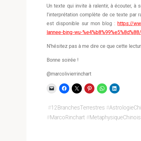
Un texte qui invite à ralentir, à écouter, à
l’interprétation complète de ce texte par
est disponible sur mon blog :
https://w
lannee-bing-wu-%e4%b8%99%e5%8d%88
N’hésitez pas à me dire ce que cette lectu
Bonne soirée !
@marcolivierrinchart
#
12BranchesTerrestres
#
AstrologieCh
#
MarcoRinchart
#
MetaphysiqueChinoi