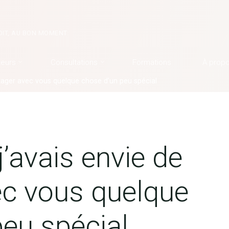
OIT, AU BON MOMENT
teurs
Consultations
Formations
À prop
artager avec vous quelque chose d’un peu spécial
j’avais envie de
ec vous quelque
peu spécial