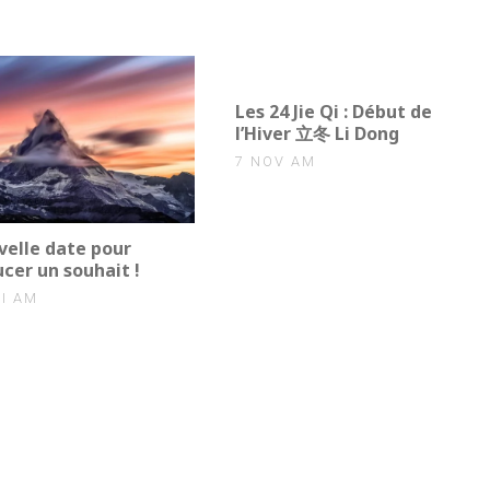
0
Les 24 Jie Qi : Début de
l’Hiver 立冬 Li Dong
7 NOV AM
elle date pour
cer un souhait !
I AM