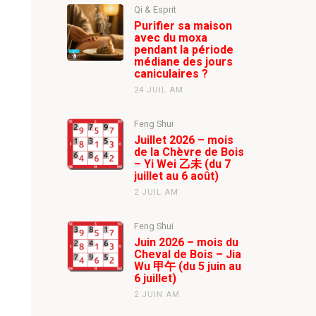
Qi & Esprit
Purifier sa maison
avec du moxa
pendant la période
médiane des jours
caniculaires ?
24 JUIL AM
Feng Shui
Juillet 2026 – mois
de la Chèvre de Bois
– Yi Wei 乙未 (du 7
juillet au 6 août)
2 JUIL AM
Feng Shui
Juin 2026 – mois du
Cheval de Bois – Jia
Wu 甲午 (du 5 juin au
6 juillet)
2 JUIN AM