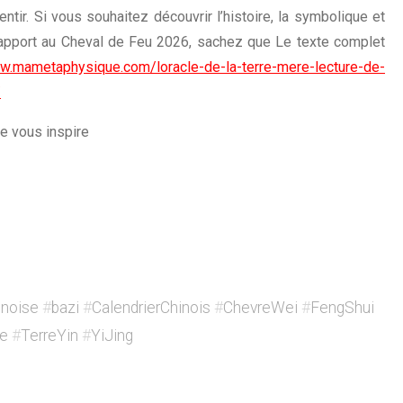
 sentir. Si vous souhaitez découvrir l’histoire, la symbolique et
 rapport au Cheval de Feu 2026, sachez que Le texte complet
ww.mametaphysique.com/loracle-de-la-terre-mere-lecture-de-
/
re vous inspire
inoise
#
bazi
#
CalendrierChinois
#
ChevreWei
#
FengShui
se
#
TerreYin
#
YiJing