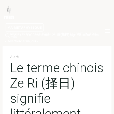
Skip
to
content
MA MÉTAPHYSIQUE
PRENDRE LES BONNES DÉCISIONS, AU BON ENDROIT, AU BON
Home
Ze Ri
Le terme chinois Ze Ri (择日) signifie littéralement
MOMENT
« sélectionner un jour »
Ze Ri
Le terme chinois
Ze Ri (择日)
signifie
littéralement