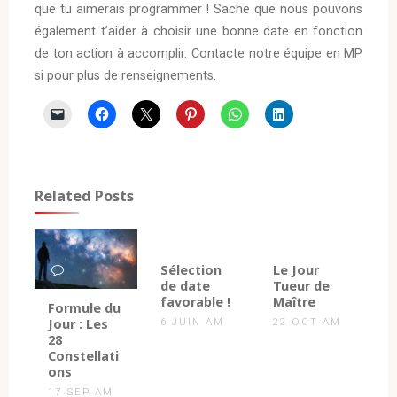
que tu aimerais programmer ! Sache que nous pouvons
également t’aider à choisir une bonne date en fonction
de ton action à accomplir. Contacte notre équipe en MP
si pour plus de renseignements.
Related Posts
4
0
Sélection
Le Jour
de date
Tueur de
favorable !
Maître
0
Formule du
Jour : Les
6 JUIN AM
22 OCT AM
28
Constellati
ons
17 SEP AM