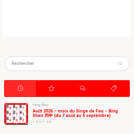
Se
fo
Feng Shui
Août 2026 – mois du Singe de Feu – Bing
Shen 丙申 (du 7 août au 6 septembre)
2 AOÛT AM