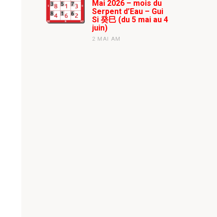
Mai 2026 – mois du
Serpent d’Eau – Gui
Si 癸巳 (du 5 mai au 4
juin)
2 MAI AM