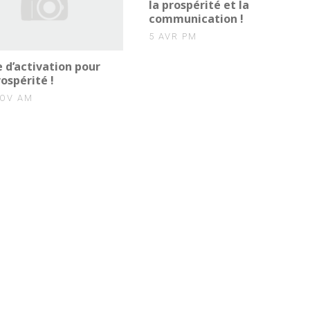
la prospérité et la
communication !
5 AVR PM
 d’activation pour
rospérité !
NOV AM