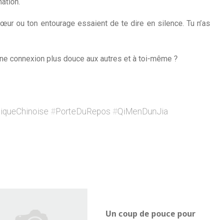
nation.
cœur ou ton entourage essaient de te dire en silence. Tu n’as
ne connexion plus douce aux autres et à toi-même ?
iqueChinoise
#
PorteDuRepos
#
QiMenDunJia
0
Un coup de pouce pour