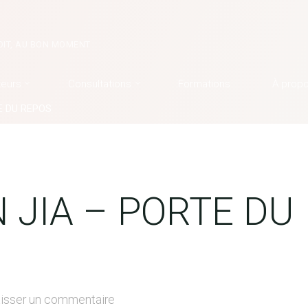
OIT, AU BON MOMENT
teurs
Consultations
Formations
À prop
E DU REPOS
 JIA – PORTE DU
isser un commentaire