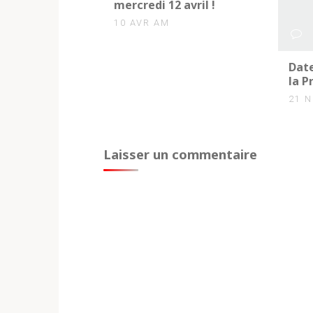
mercredi 12 avril !
10 AVR AM
0
Date
la P
21 
Laisser un commentaire