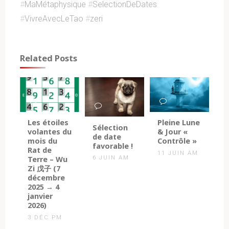
#
MaMétaphysique
#
SelectionDeDates
#
VivreAvecLeTao
#
zeri
Related Posts
0
0
Les étoiles
Pleine Lune
4
Sélection
volantes du
& Jour «
de date
mois du
Contrôle »
favorable !
Rat de
11 JUIN AM
6 JUIN AM
Terre – Wu
Zi 戊子 (7
décembre
2025 → 4
janvier
2026)
3 DÉC PM