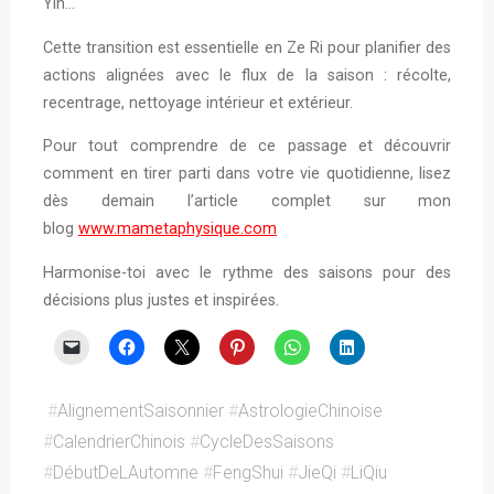
Yin…
Cette transition est essentielle en Ze Ri pour planifier des
actions alignées avec le flux de la saison : récolte,
recentrage, nettoyage intérieur et extérieur.
Pour tout comprendre de ce passage et découvrir
comment en tirer parti dans votre vie quotidienne, lisez
dès demain l’article complet sur mon
blog
www.mametaphysique.com
Harmonise-toi avec le rythme des saisons pour des
décisions plus justes et inspirées.
#
AlignementSaisonnier
#
AstrologieChinoise
#
CalendrierChinois
#
CycleDesSaisons
#
DébutDeLAutomne
#
FengShui
#
JieQi
#
LiQiu